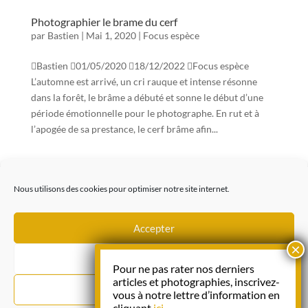
Photographier le brame du cerf
par
Bastien
|
Mai 1, 2020
|
Focus espèce
Bastien 01/05/2020 18/12/2022 Focus espèce
L’automne est arrivé, un cri rauque et intense résonne
dans la forêt, le brâme a débuté et sonne le début d’une
période émotionnelle pour le photographe. En rut et à
l’apogée de sa prestance, le cerf brâme afin...
Copyright 2025 – Gaubert & Prévost
Nous utilisons des cookies pour optimiser notre site internet.
Les photographies publiées sur ce site ne sont pas libres de droit.
Pour toute utilisation, veuillez nous contacter.
Accepter
Refuser
Pour ne pas rater nos derniers
articles et photographies, inscrivez-
Préférences
vous à notre lettre d’information en
Notre lettre d’information
cliquant
ici
.